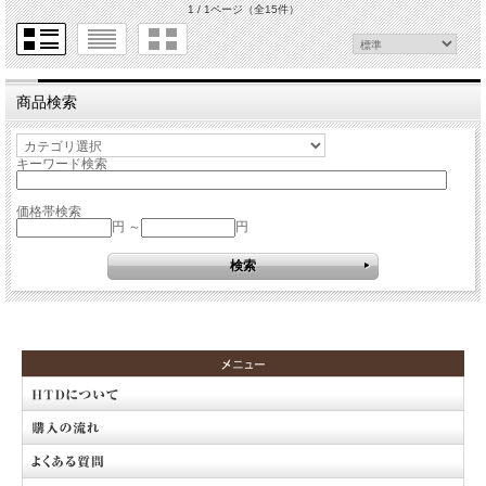
1 / 1ページ
（全15件）
商品検索
キーワード検索
価格帯検索
円 ～
円