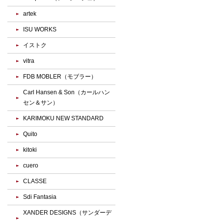
artek
ISU WORKS
イストク
vitra
FDB MOBLER（モブラー）
Carl Hansen & Son（カールハン
セン＆サン）
KARIMOKU NEW STANDARD
Quito
kitoki
cuero
CLASSE
Sdi Fantasia
XANDER DESIGNS（サンダーデ