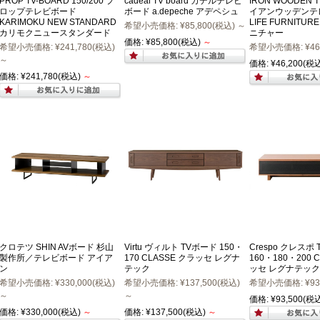
PROP TV-BOARD 150/200 プ
cadeal TV board カデルテレビ
IRON WOODEN T
ロップテレビボード
ボード a.depeche アデペシュ
イアンウッデンテ
KARIMOKU NEW STANDARD
LIFE FURNITU
希望小売価格:
¥85,800
(税込)
～
カリモクニュースタンダード
ニチャー
価格:
¥85,800
(税込)
～
希望小売価格:
¥241,780
(税込)
希望小売価格:
¥46
～
価格:
¥46,200
(税込
価格:
¥241,780
(税込)
～
クロテツ SHIN AVボード 杉山
Virtu ヴィルト TVボード 150・
Crespo クレスポ
製作所／テレビボード アイア
170 CLASSE クラッセ レグナ
160・180・200 
ン
テック
ッセ レグナテック
希望小売価格:
¥330,000
(税込)
希望小売価格:
¥137,500
(税込)
希望小売価格:
¥93
～
～
価格:
¥93,500
(税込
価格:
¥330,000
(税込)
～
価格:
¥137,500
(税込)
～