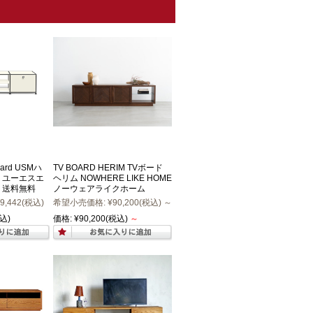
Board USMハ
TV BOARD HERIM TVボード
 ユーエスエ
ヘリム NOWHERE LIKE HOME
0 送料無料
ノーウェアライクホーム
9,442
(税込)
希望小売価格:
¥90,200
(税込)
～
込)
価格:
¥90,200
(税込)
～