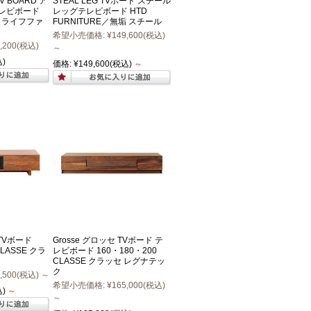
V BOARD ア
STEAL LEG TVボード スチール
レビボード
レッグテレビボード HTD
RE ライフファ
FURNITURE／無垢 スチール
希望小売価格:
¥149,600
(税込)
,200
(税込)
～
)
価格:
¥149,600
(税込)
～
 TVボード
Grosse グロッセ TVボード テ
CLASSE クラ
レビボード 160・180・200
CLASSE クラッセ レグナテッ
ク
,500
(税込)
～
希望小売価格:
¥165,000
(税込)
)
～
～