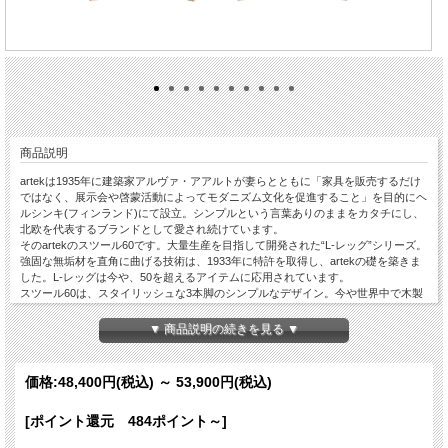
商品説明
artekは1935年に建築家アルヴァ・アアルトが妻らとともに「家具を販売するだけ
ではなく、展示会や啓蒙活動によってモダニズム文化を促進すること」を目的にヘ
ルシンキ(フィンランド)にて設立。シンプルという言葉ありのままをカタチにし、
北欧を代表するブランドとして愛され続けています。
そのartekのスツール60です。大量生産を目指して開発された“L-レッグ”シリーズ。
強固な無垢材を直角に曲げる技術は、1933年に特許を取得し、artekの礎を築きま
した。L-レッグは今や、50を超えるアイテムに応用されています。
スツール60は、スタイリッシュな3本脚のシンプルなデザイン。今や世界中で木製
スツールの元祖とも言える存在で、ロングライフデザイン賞も受賞しています。カ
ラフルなアイテムを取り入れたい方には非常にオススメです！
▼ 商品説明の続きを見る ▼
脚部はすべてラッカー塗装で、座面の加工はタイプによって異なります。すべてバ
ーチ材の、メンテナンス性に優れた塗装仕上げです。
◆カラー：豊富な種類からお選びいただけます（タイプによって価格が変わりま
価格:
48,400円
(税込)
～
53,900円
(税込)
す）。※ご注文のタイミングによっては「在庫切れ」の場合もございます。「在庫
切れ」の場合はお取り寄せ（次回入荷分よりのご案内）となります。予めご了承く
[ポイント還元 484ポイント～]
ださいませ。