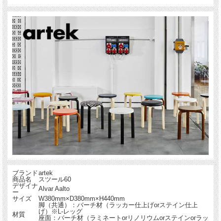
ブランド
artek
商品名
スツール60
デザイナ
Alvar Aalto
ー
サイズ
W380mm×D380mm×H440mm
脚（共通）：バーチ材（ラッカー仕上げorステイン仕上
げ）※L-レッグ
材質
座面：バーチ材（ラミネートorリノリウムorステインorラッ