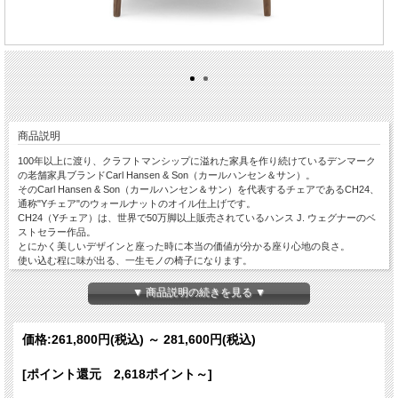
商品説明
100年以上に渡り、クラフトマンシップに溢れた家具を作り続けているデンマーク
の老舗家具ブランドCarl Hansen & Son（カールハンセン＆サン）。
そのCarl Hansen & Son（カールハンセン＆サン）を代表するチェアであるCH24、
通称"Yチェア"のウォールナットのオイル仕上げです。
CH24（Yチェア）は、世界で50万脚以上販売されているハンス J. ウェグナーのベ
ストセラー作品。
とにかく美しいデザインと座った時に本当の価値が分かる座り心地の良さ。
使い込む程に味が出る、一生モノの椅子になります。
椅子に求められる機能性と見た目の美しさを同時に満たす椅子、と多くの人が評価
する、まさに、デニッシュモダンの真髄と言えます。
▼ 商品説明の続きを見る ▼
◆座面（ペーパーコード）：ナチュラル・ブラックからお選びいただけます（ペー
パーコードのカラーによって価格が変わります）※ブラックペーパーコード仕様は
本国より取り寄せの為、納期約5～6ヶ月
価格:
261,800円
(税込)
～
281,600円
(税込)
[ポイント還元 2,618ポイント～]