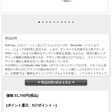
商品説明
Rolf Hay（ロルフ・ヘイ）氏とアパレルグループの「Bestseller（ベストセラ
ー）」によって2002年に設立され、いまや、デンマークを代表する人気ブランド
HAY(ヘイ)。これまでの偉大なデンマーク家具を意識しながらも、現代の新しいデ
ザインや最新の技術を取り入れ、デザイン性の高さだけではなく、コストパフォー
マンスに優れた家具を次々に世に生み出しています。
そのHAY(ヘイ)のBowler Side Table（ボウラーサイドテーブル)です。スチールと花
崗岩から作られたテラゾーの組み合わせで、トレンド感たっぷりのサイドテーブ
ル。お部屋では一般的なダイニングテーブルよりやや低く、ソファサイドでカップ
などを置くのにちょうどいい高さです。パウダーコート加工のため屋外でも錆びに
くく、傘の柄のような取っ手が付いていて持ち運びしやすいデザインになっていま
▼ 商品説明の続きを見る ▼
す。
◆カラー：Black（ブラック）、Cream White（クリームホワイト）、Fir
Green（フィルグリーン）、Pale Brown（ペールブラウン）、Tile Red（タイルレ
価格:
51,700円
(税込)
ッド）、Beige（ベージュ）からお選びいただけます。
[ポイント還元 517ポイント～]