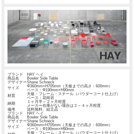
ブランド
HAY ヘイ
商品名
Bowler Side Table
デザイナー
Shane Schneck
Φ360mm×H705mm（天板までの高さ：600mm）
サイズ
ベース：Φ190mm×H90mm
天板・フレーム：スチール（パウダーコート仕上げ）
材質
ベース：花崗岩
１ヶ月半～２ヶ月程度
納期
メーカー在庫がない場合は２～４ヶ月程度
備考
送料無料、組立品
ブランド
HAY ヘイ
商品名
Bowler Side Table
デザイナー
Shane Schneck
Φ360mm×H705mm（天板までの高さ：600mm）
サイズ
ベース：Φ190mm×H90mm
天板・フレーム：スチール（パウダーコート仕上げ）