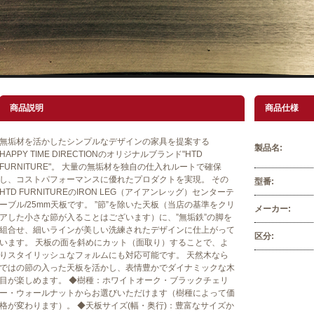
商品説明
商品仕様
無垢材を活かしたシンプルなデザインの家具を提案する
製品名:
HAPPY TIME DIRECTIONのオリジナルブランド"HTD
FURNITURE"。 大量の無垢材を独自の仕入れルートで確保
し、コストパフォーマンスに優れたプロダクトを実現。 その
型番:
HTD FURNITUREのIRON LEG（アイアンレッグ）センターテ
ーブル/25mm天板です。 ”節”を除いた天板（当店の基準をクリ
メーカー:
アした小さな節が入ることはございます）に、”無垢鉄”の脚を
組合せ、細いラインが美しい洗練されたデザインに仕上がって
区分:
います。 天板の面を斜めにカット（面取り）することで、よ
りスタイリッシュなフォルムにも対応可能です。 天然木なら
ではの節の入った天板を活かし、表情豊かでダイナミックな木
目が楽しめます。 ◆樹種：ホワイトオーク・ブラックチェリ
ー・ウォールナットからお選びいただけます（樹種によって価
格が変わります）。 ◆天板サイズ(幅・奥行)：豊富なサイズか