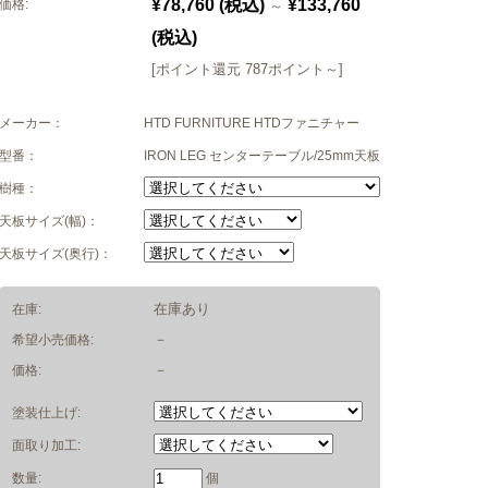
¥78,760
(税込)
¥133,760
価格:
～
(税込)
[ポイント還元 787ポイント～]
メーカー：
HTD FURNITURE HTDファニチャー
型番：
IRON LEG センターテーブル/25mm天板
樹種：
天板サイズ(幅)：
天板サイズ(奥行)：
在庫あり
在庫:
－
希望小売価格:
－
価格:
塗装仕上げ:
面取り加工:
数量:
個