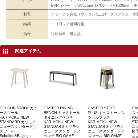
BAR（バー）：W711mm×D700mm×H1000mm（Φ
材質
ナラ・ナラ突板（ウレタン仕上げ・クリアカラー塗
納期
１０日～２週間程度
備考
送料無料、組立品
関連アイテム
COLOUR STOOL カラ
CASTOR DINING
CASTOR STOOL
CA
ースツール
BENCH キャストール
PLUS キャストールス
ス
KARIMOKU NEW
ダイニングベンチ
ツールプラス
KA
STANDARD カリモク
KARIMOKU NEW
KARIMOKU NEW
ST
ニュースタンダード／
STANDARD カリモク
STANDARD カリモク
ニ
スツール
ニュースタンダード／
ニュースタンダード／
椅子
Scholten&Baijings
ベンチ BIG-GAME
スツール BIG-GAME
希