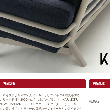
商品説明
商品仕様
日本を代表する木製家具メーカーとして70余年の歴史を誇る
カリモク家具が2009年に立ち上げたブランド、KARIMOKU
製品名:
NEW STANDARD（カリモクニュースタンダード）。カリモ
クの高い技術力と国内外の気鋭のデザイナーたちのアイデアが