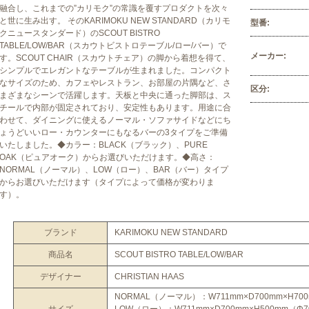
融合し、これまでの”カリモク”の常識を覆すプロダクトを次々
と世に生み出す。 そのKARIMOKU NEW STANDARD（カリモ
型番:
クニュースタンダード）のSCOUT BISTRO
TABLE/LOW/BAR（スカウトビストロテーブル/ロー/バー）で
メーカー:
す。SCOUT CHAIR（スカウトチェア）の脚から着想を得て、
シンプルでエレガントなテーブルが生まれました。コンパクト
なサイズのため、カフェやレストラン、お部屋の片隅など、さ
区分:
まざまなシーンで活躍します。天板と中央に通った脚部は、ス
チールで内部が固定されており、安定性もあります。用途に合
わせて、ダイニングに使えるノーマル・ソファサイドなどにち
ょうどいいロー・カウンターにもなるバーの3タイプをご準備
いたしました。◆カラー：BLACK（ブラック）、PURE
OAK（ピュアオーク）からお選びいただけます。◆高さ：
NORMAL（ノーマル）、LOW（ロー）、BAR（バー）タイプ
からお選びいただけます（タイプによって価格が変わりま
す）。
ブランド
KARIMOKU NEW STANDARD
商品名
SCOUT BISTRO TABLE/LOW/BAR
デザイナー
CHRISTIAN HAAS
NORMAL（ノーマル）：W711mm×D700mm×H70
サイズ
LOW（ロー）：W711mm×D700mm×H500mm（Φ7