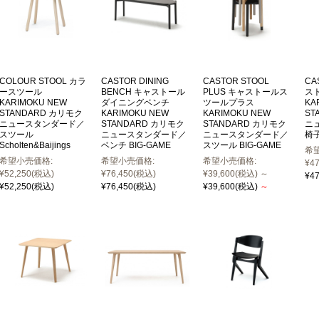
COLOUR STOOL カラ
CASTOR DINING
CASTOR STOOL
CA
ースツール
BENCH キャストール
PLUS キャストールス
ス
KARIMOKU NEW
ダイニングベンチ
ツールプラス
KA
STANDARD カリモク
KARIMOKU NEW
KARIMOKU NEW
ST
ニュースタンダード／
STANDARD カリモク
STANDARD カリモク
ニ
スツール
ニュースタンダード／
ニュースタンダード／
椅子
Scholten&Baijings
ベンチ BIG-GAME
スツール BIG-GAME
希
希望小売価格:
希望小売価格:
希望小売価格:
¥47
¥52,250
(税込)
¥76,450
(税込)
¥39,600
(税込)
～
¥47
¥52,250
(税込)
¥76,450
(税込)
¥39,600
(税込)
～