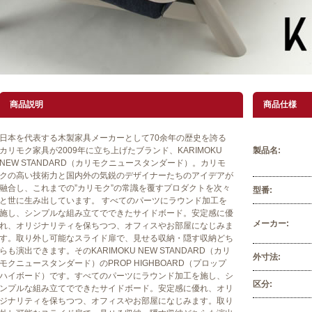
商品説明
商品仕様
日本を代表する木製家具メーカーとして70余年の歴史を誇る
カリモク家具が2009年に立ち上げたブランド、KARIMOKU
製品名:
NEW STANDARD（カリモクニュースタンダード）。カリモ
クの高い技術力と国内外の気鋭のデザイナーたちのアイデアが
融合し、これまでの”カリモク”の常識を覆すプロダクトを次々
型番:
と世に生み出しています。 すべてのパーツにラウンド加工を
施し、シンプルな組み立てでできたサイドボード。安定感に優
メーカー:
れ、オリジナリティを保ちつつ、オフィスやお部屋になじみま
す。取り外し可能なスライド扉で、見せる収納・隠す収納どち
らも演出できます。そのKARIMOKU NEW STANDARD（カリ
外寸法:
モクニュースタンダード）のPROP HIGHBOARD（プロップ
ハイボード）です。すべてのパーツにラウンド加工を施し、シ
区分:
ンプルな組み立てでできたサイドボード。安定感に優れ、オリ
ジナリティを保ちつつ、オフィスやお部屋になじみます。取り