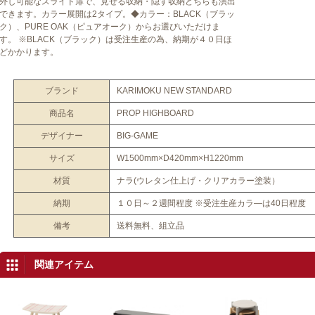
外し可能なスライド扉で、見せる収納・隠す収納どちらも演出
できます。カラー展開は2タイプ。◆カラー：BLACK（ブラッ
ク）、PURE OAK（ピュアオーク）からお選びいただけま
す。 ※BLACK（ブラック）は受注生産の為、納期が４０日ほ
どかかります。
ブランド
KARIMOKU NEW STANDARD
商品名
PROP HIGHBOARD
デザイナー
BIG-GAME
サイズ
W1500mm×D420mm×H1220mm
材質
ナラ(ウレタン仕上げ・クリアカラー塗装）
納期
１０日～２週間程度 ※受注生産カラ―は40日程度
備考
送料無料、組立品
関連アイテム