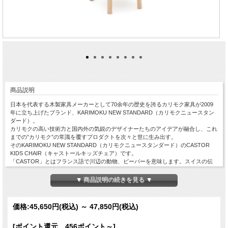
商品説明
日本を代表する木製家具メーカーとして70余年の歴史を誇るカリモク家具が2009
年に立ち上げたブランド、KARIMOKU NEW STANDARD（カリモクニュースタン
ダード）。
カリモクの高い技術力と国内外の気鋭のデザイナーたちのアイデアが融合し、これ
までの”カリモク”の常識を覆すプロダクトを次々と世に生み出す。
そのKARIMOKU NEW STANDARD（カリモクニュースタンダード）のCASTOR
KIDS CHAIR（キャストールキッズチェア）です。
「CASTOR」とはフランス語で川辺の動物、ビーバーを意味します。スイスの伝
統的なカフェで使われていたクラシックな椅子からインスパイアを受けてデザイン
されました。
▼ 商品説明の続きを見る ▼
大人用のチェアに加え、キッズチェアも仲間入り。シンプルなデザインと、ニッチ
なクリアカラーでさり気ない空間のアクセントに。北欧系のインテリアにも違和感
なく溶け込みます。
価格:
45,650円
(税込)
～
47,850円
(税込)
保育園やキッズルームなど、幼児の施設にもぴったりです。
◆カラー：PINK WHITE（ピンクホワイト）・INDIGO BLUE（インディゴブル
[ポイント還元 456ポイント～]
ー）・PURE OAK（ピュアオーク）からお選びいただけます。