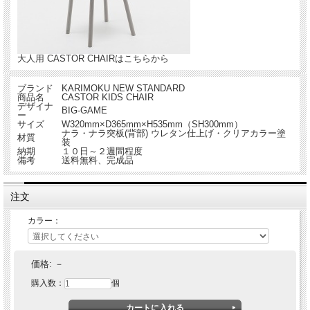
大人用 CASTOR CHAIRはこちらから
ブランド
KARIMOKU NEW STANDARD
商品名
CASTOR KIDS CHAIR
デザイナ
BIG-GAME
ー
サイズ
W320mm×D365mm×H535mm（SH300mm）
ナラ・ナラ突板(背部) ウレタン仕上げ・クリアカラー塗
材質
装
納期
１０日～２週間程度
備考
送料無料、完成品
注文
カラー：
価格:
－
購入数：
個