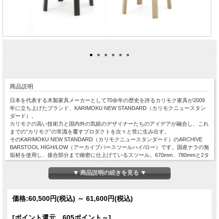
商品説明
日本を代表する木製家具メーカーとして70余年の歴史を誇るカリモク家具が2009
年に立ち上げたブランド、KARIMOKU NEW STANDARD（カリモクニュースタン
ダード）。
カリモクの高い技術力と国内外の気鋭のデザイナーたちのアイデアが融合し、これ
までの”カリモク”の常識を覆すプロダクトを次々と世に生み出す。
そのKARIMOKU NEW STANDARD（カリモクニュースタンダード）のARCHIVE
BARSTOOL HIGH/LOW（アーカイブバースツールハイ/ロー）です。国産ナラの無
垢材を使用し、接合部分まで緻密に仕上げているスツール。670mm、780mmと2タ
イプの高さをご用意しています。LOWは高さ950mm、HIGHは1050mm前後のカウ
ンターと合わせるのが最適です。
▼ 商品説明の続きを見る ▼
◆タイプ：HIGH/LOWからお選びいただけます（高さによって価格が変わりま
す）。
◆カラー：GRAIN GRAY（グレイングレー）・BLACK（ブラック）・PURE
価格:
60,500円
(税込)
～
61,600円
(税込)
OAK（ピュアオーク）からお選びいただけます。
※LOWは受注生産品のため、納期が40日ほどかかります。
[ポイント還元 605ポイント～]