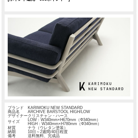
ブランド
KARIMOKU NEW STANDARD
商品名
ARCHIVE BARSTOOL HIGH/LOW
デザイナー
クリスチャン・ハース
LOW：W340mm×H670mm（Φ340mm）
サイズ
HIGH：W340mm×H780mm（Φ340mm）
材質
ナラ（ウレタン塗装）
納期
10日～2週間/40日程度
備考
送料無料、完成品