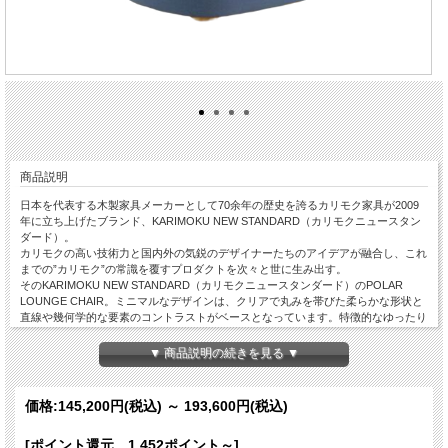
商品説明
日本を代表する木製家具メーカーとして70余年の歴史を誇るカリモク家具が2009
年に立ち上げたブランド、KARIMOKU NEW STANDARD（カリモクニュースタン
ダード）。
カリモクの高い技術力と国内外の気鋭のデザイナーたちのアイデアが融合し、これ
までの”カリモク”の常識を覆すプロダクトを次々と世に生み出す。
そのKARIMOKU NEW STANDARD（カリモクニュースタンダード）のPOLAR
LOUNGE CHAIR。ミニマルなデザインは、クリアで丸みを帯びた柔らかな形状と
直線や幾何学的な要素のコントラストがベースとなっています。特徴的なゆったり
としたプロポーションが体にフィットし、しっかりとしていながらも柔らかな張り
地と相まって、このチェアの座り心地は格別なものとなっています。カフェのテー
▼ 商品説明の続きを見る ▼
ブルとセットで使用するのにも適しているコンパクトなサイズ感で、ロビーからカ
フェ、ワークスペースからリビングルームまで、さまざまな使用場面にマッチしま
す。
価格:
145,200円
(税込)
～
193,600円
(税込)
◆張地：豊富なファブリックからお選びいただけます。張地記入欄に名称をご記入
ください（ランクによって価格が変わります）。
[ポイント還元 1,452ポイント～]
※こちらは肘無しになります。別途肘有りもご用意しています。