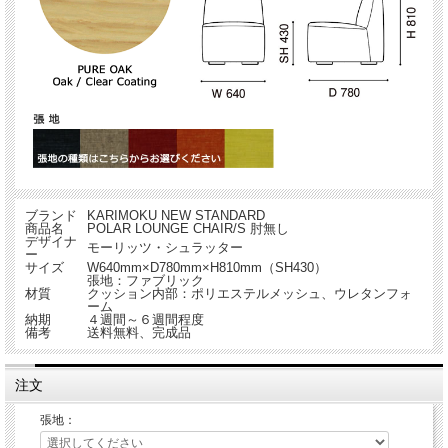
ブランド
KARIMOKU NEW STANDARD
商品名
POLAR LOUNGE CHAIR/S 肘無し
デザイナ
モーリッツ・シュラッター
ー
サイズ
W640mm×D780mm×H810mm（SH430）
張地：ファブリック
材質
クッション内部：ポリエステルメッシュ、ウレタンフォ
ーム
納期
４週間～６週間程度
備考
送料無料、完成品
注文
張地：