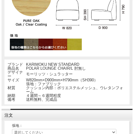
ブランド
KARIMOKU NEW STANDARD
商品名
POLAR LOUNGE CHAIR/L 肘無し
デザイナ
モーリッツ・シュラッター
ー
サイズ
W820mm×D900mm×H790mm（SH390）
張地：ファブリック
材質
クッション内部：ポリエステルメッシュ、ウレタンフォ
ーム
納期
４週間～６週間程度
備考
送料無料、完成品
注文
張地：