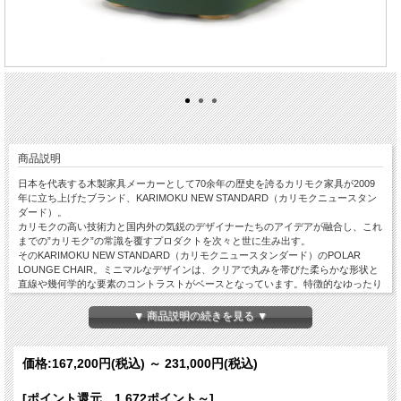
商品説明
日本を代表する木製家具メーカーとして70余年の歴史を誇るカリモク家具が2009
年に立ち上げたブランド、KARIMOKU NEW STANDARD（カリモクニュースタン
ダード）。
カリモクの高い技術力と国内外の気鋭のデザイナーたちのアイデアが融合し、これ
までの”カリモク”の常識を覆すプロダクトを次々と世に生み出す。
そのKARIMOKU NEW STANDARD（カリモクニュースタンダード）のPOLAR
LOUNGE CHAIR。ミニマルなデザインは、クリアで丸みを帯びた柔らかな形状と
直線や幾何学的な要素のコントラストがベースとなっています。特徴的なゆったり
としたプロポーションが体にフィットし、しっかりとしていながらも柔らかな張り
地と相まって、このチェアの座り心地は格別なものとなっています。カフェのテー
▼ 商品説明の続きを見る ▼
ブルとセットで使用するのにも適しているゆったりなサイズ感で、ロビーからカフ
ェ、ワークスペースからリビングルームまで、さまざまな使用場面にマッチしま
す。張地は高品質な布地から選択でき、ベースはサスティナブルな方法で調達され
価格:
167,200円
(税込)
～
231,000円
(税込)
た国産ナラ材で作られています。
◆張地：豊富なファブリックからお選びいただけます。張地記入欄に名称をご記入
[ポイント還元 1,672ポイント～]
ください（ランクによって価格が変わります）。