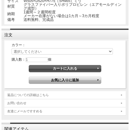
サイズ
W505×D520×H775（SH465）ミリ
グラスファイバー入りポリプロピレン（エアモールディン
材質
グ成型）
1週間～２週間程度
納期
メーカー在庫がない場合は1カ月～3カ月程度
備考
送料無料、完成品
注文
カラー：
購入数：
個
返品についての詳細はこちら
お問い合わせ
友達にメールですすめる
関連アイテム