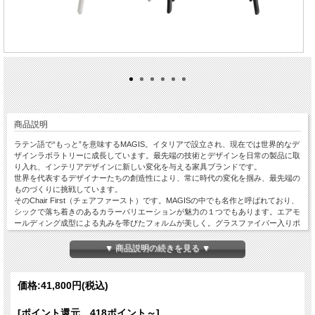
商品説明
ラテン語で“もっと”を意味するMAGIS。イタリアで設立され、現在では世界的なデ
ザインラボラトリーに成長しています。最先端の技術とデザインを日常の製品に取
り入れ、インテリアデザインに新しい変化を与える家具ブランドです。
世界を代表するデザイナーたちの創造性により、常に時代の変化を掴み、最先端の
ものづくりに挑戦しています。
そのChair First（チェアファースト）です。MAGISの中でも名作と呼ばれており、
シックで落ち着きのあるカラーバリエーションが魅力の１つでもあります。エアモ
ールディング成型による丸みを帯びたフォルムが美しく。グラスファイバー入りポ
リプロピレンを使用し、軽量かつ優れた耐久性を実現しました。屋外で使用するこ
ともできるため、商業施設、レストランなどでも活躍します。
▼ 商品説明の続きを見る ▼
◆サイズ：W505×D520×H775（SH465）ミリ
◆カラー：オリーブグリーン・ブラック・ホワイト・ベージュからお選びいただけ
ます。
価格:
41,800円
(税込)
[ポイント還元 418ポイント～]