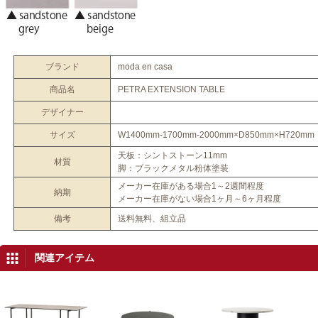
ブランド
moda en casa
商品名
PETRA EXTENSION TABLE
デザイナー
サイズ
W1400mm-1700mm-2000mm×D850mm×H720mm
天板：シントストーン11mm
材質
脚：ブラックメタル粉体塗装
メーカー在庫がある場合1～2週間程度
納期
メーカー在庫がない場合1ヶ月～6ヶ月程度
備考
送料無料、組立品
関連アイテム