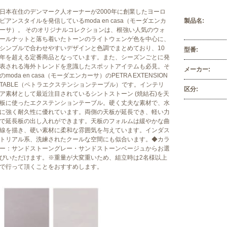
日本在住のデンマーク人オーナーが2000年に創業したヨーロ
ピアンスタイルを発信しているmoda en casa（モーダエンカ
製品名:
ーサ）。 そのオリジナルコレクションは、根強い人気のウォ
ールナットと落ち着いたトーンのライトウェンゲ色を中心に、
シンプルで合わせやすいデザインと色調でまとめており、10
型番:
年を超える定番商品となっています。また、シーズンごとに発
表される海外トレンドを意識したスポットアイテムも必見。そ
メーカー:
のmoda en casa（モーダエンカーサ）のPETRA EXTENSION
TABLE（ペトラエクステンションテーブル）です。インテリ
区分:
ア素材として最近注目されているシントストーン (焼結石)を天
板に使ったエクステンションテーブル。硬く丈夫な素材で、水
に強く耐久性に優れています。両側の天板が延長でき、軽い力
で延長板の出し入れができます。天板のフォルムは緩やかな曲
線を描き、硬い素材に柔和な雰囲気を与えています。インダス
トリアル系、洗練されたクールな空間にも似合います。◆カラ
ー：サンドストーングレー・サンドストーンベージュからお選
びいただけます。※重量が大変重いため、組立時は2名様以上
で行って頂くことをおすすめします。