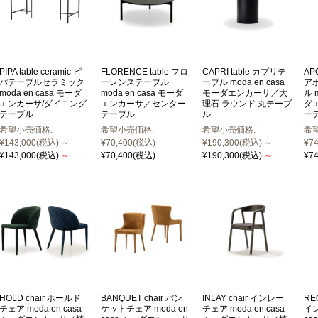
PIPA table ceramic ピ
FLORENCE table フロ
CAPRI table カプリテ
APO
パテーブルセラミック
ーレンステーブル
ーブル moda en casa
ア
moda en casa モーダ
moda en casa モーダ
モーダエンカーサ／大
ル 
エンカーサ/ダイニング
エンカーサ／センター
理石 ラウンド 丸テーブ
ダ
テーブル
テーブル
ル
ー
希望小売価格:
希望小売価格:
希望小売価格:
希
¥143,000
(税込)
～
¥70,400
(税込)
¥190,300
(税込)
～
¥74
¥143,000
(税込)
～
¥70,400
(税込)
¥190,300
(税込)
～
¥74
HOLD chair ホールド
BANQUET chair バン
INLAY chair インレー
RE
チェア moda en casa
ケットチェア moda en
チェア moda en casa
イン