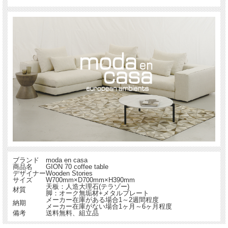
ブランド
moda en casa
商品名
GION 70 coffee table
デザイナー
Wooden Stories
サイズ
W700mm×D700mm×H390mm
天板：
人造大理石(テラゾー)
材質
脚：オーク無垢材+メタルプレート
メーカー在庫がある場合1～2週間程度
納期
メーカー在庫がない場合1ヶ月～6ヶ月程度
備考
送料無料、組立品