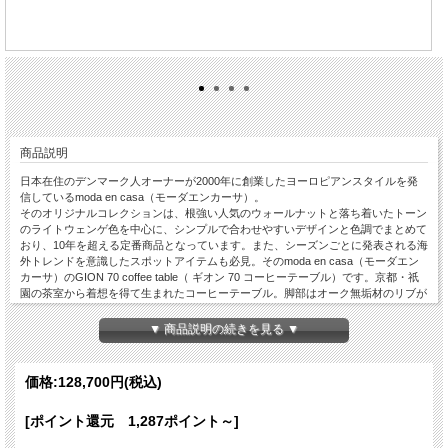
商品説明
日本在住のデンマーク人オーナーが2000年に創業したヨーロピアンスタイルを発
信しているmoda en casa（モーダエンカーサ）。
そのオリジナルコレクションは、根強い人気のウォールナットと落ち着いたトーン
のライトウェンゲ色を中心に、シンプルで合わせやすいデザインと色調でまとめて
おり、10年を超える定番商品となっています。また、シーズンごとに発表される海
外トレンドを意識したスポットアイテムも必見。そのmoda en casa（モーダエン
カーサ）のGION 70 coffee table（ ギオン 70 コーヒーテーブル）です。京都・祇
園の茶室から着想を得て生まれたコーヒーテーブル。脚部はオーク無垢材のリブが
重なり合い、和の雰囲気が漂います。天板には建材としても使われるテラゾーを採
用。異素材が組み合わさり、空間のアクセントとしてお使いいただけます。
▼ 商品説明の続きを見る ▼
価格:
128,700円
(税込)
[ポイント還元 1,287ポイント～]