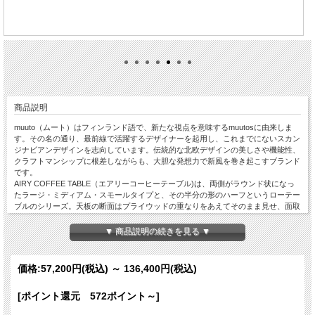
商品説明
muuto（ムート）はフィンランド語で、新たな視点を意味するmuutosに由来しま
す。その名の通り、最前線で活躍するデザイナーを起用し、これまでにないスカン
ジナビアンデザインを志向しています。伝統的な北欧デザインの美しさや機能性、
クラフトマンシップに根差しながらも、大胆な発想力で新風を巻き起こすブランド
です。
AIRY COFFEE TABLE（エアリーコーヒーテーブル)は、両側がラウンド状になっ
たラージ・ミディアム・スモールタイプと、その半分の形のハーフというローテー
ブルのシリーズ。天板の断面はプライウッドの重なりをあえてそのまま見せ、面取
り加工でスタイリッシュに仕上げています。
脚は8mmという華奢なスチールで、天板と同じように弧を描くデザインです。椅
▼ 商品説明の続きを見る ▼
子を納めるスペースは浅めですが、さほど足元のじゃまにはなりません。
ラージのみ、ダイニングチェアの座面程度の高さがあり、他はやや低めとなりま
す。空間に合わせてサイズを選べ、2台使いもかわいいテーブルです。
価格:
57,200円
(税込)
～
136,400円
(税込)
◆サイズ：ハーフ・スモール・ミディアム・ラージからお選びいただけます（サイ
ズによって価格が変わります）。
[ポイント還元 572ポイント～]
◆カラー：ブラック、オフホワイト、グレー、プラムからお選びいただけます。
※脚は天板と同カラーの粉体塗装です。