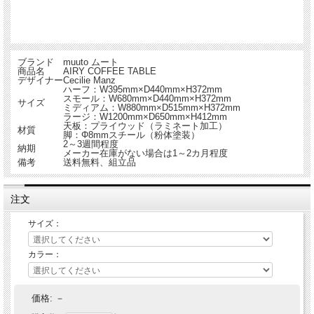
ブランド
muuto ムート
商品名
AIRY COFFEE TABLE
デザイナー
Cecilie Manz
ハーフ：W395mm×D440mm×H372mm
スモール：W680mm×D440mm×H372mm
サイズ
ミディアム：W880mm×D515mm×H372mm
ラージ：W1200mm×D650mm×H412mm
天板：プライウッド（ラミネート加工）
材質
脚：Φ8mmスチール（粉体塗装）
2～3週間程度
納期
メーカー在庫がない場合は1～2カ月程度
備考
送料無料、組立品
注文
サイズ：
カラー：
価格:
－