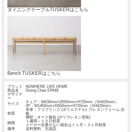
ダイニングテーブルTUSKERはこちら
Bench TUSKERはこちら
ブランド
NOWHERE LIKE HOME
商品名
Dining Chair ERNIE
デザイナ
ー
チェア：W630mm×D550mm×H720mm（SH420mm）
サイズ
2P：W1450mm×D550mm×H720mm（SH420mm）
本体：ファブリック (ポリエステル) ,ウレタンフォーム,合
材質
板
脚部：オーク無垢 (ポリウレタン塗装)
１週間～１０日程度
納期
メーカー在庫がない場合は１ヶ月～３ヶ月程度
備考
送料無料、完成品