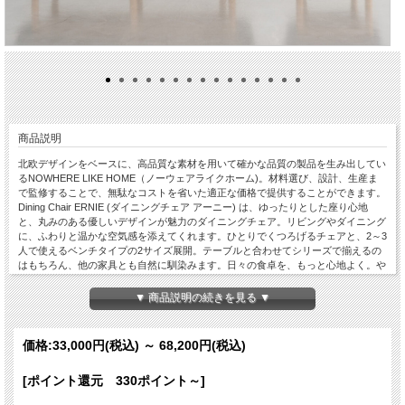
商品説明
北欧デザインをベースに、高品質な素材を用いて確かな品質の製品を生み出してい
るNOWHERE LIKE HOME（ノーウェアライクホーム)。材料選び、設計、生産ま
で監修することで、無駄なコストを省いた適正な価格で提供することができます。
Dining Chair ERNIE (ダイニングチェア アーニー) は、ゆったりとした座り心地
と、丸みのある優しいデザインが魅力のダイニングチェア。リビングやダイニング
に、ふわりと温かな空気感を添えてくれます。ひとりでくつろげるチェアと、2～3
人で使えるベンチタイプの2サイズ展開。テーブルと合わせてシリーズで揃えるの
はもちろん、他の家具とも自然に馴染みます。日々の食卓を、もっと心地よく。や
さしさに包まれるようなチェアです。◆サイズ：チェア、2Pからお選びいただけ
ます。◆カラー：JC05 ムーングレー、JC09シェードグレーからお選びいただけま
▼ 商品説明の続きを見る ▼
す。
価格:
33,000円
(税込)
～
68,200円
(税込)
[ポイント還元 330ポイント～]