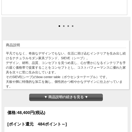
商品説明
平凡でもなく、奇抜なデザインでもない、生活に溶け込むインテリアを生み出し続
けるナチュラルモダン家具ブランド、SIEVE（シーブ）。
デザイン、材料、品質、コンセプトを見つめ直し、心が豊かになるインテリアを手
の届く価格帯で提案することをコンセプトとし、コストパフォーマンスに優れた家
具を次々に世に生み出しています。
そのSIEVE(シーブ)のbow center table（ボウセンターテーブル）です。
天板や脚に特徴的な加工を施し、個性的かつ軽やかなデザインに仕上がっていま
す。
天板下には雑誌やリモコンを収納できる棚も付いており、この棚は意外と重宝しま
す。
▼ 商品説明の続きを見る ▼
価格:
48,400円
(税込)
[ポイント還元 484ポイント～]