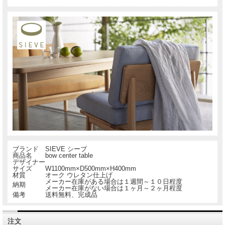
ブランド
SIEVE シーブ
商品名
bow center table
デザイナー
サイズ
W1100mm×D500mm×H400mm
材質
オーク ウレタン仕上げ
メーカー在庫がある場合は１週間～１０日程度
納期
メーカー在庫がない場合は１ヶ月～２ヶ月程度
備考
送料無料、完成品
注文