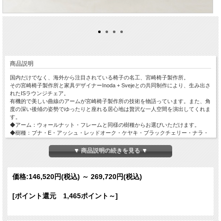
商品説明
国内だけでなく、海外から注目されている椅子の名工、宮崎椅子製作所。
その宮崎椅子製作所と家具デザイナーInoda + Svejeとの共同制作により、生み出さ
れたISラウンジチェア。
有機的で美しい曲線のアームが宮崎椅子製作所の技術を物語っています。また、角
度の深い後傾の姿勢でゆったりと座れる居心地は贅沢な一人空間を演出してくれま
す。
◆アーム：ウォールナット・フレームと同様の樹種からお選びいただけます。
◆樹種：ブナ・E・アッシュ・レッドオーク・ケヤキ・ブラックチェリー・ナラ・
ウォールナットからお選びいただけます（樹種によって価格が変わります）。
◆張地：豊富な種類の張地からお選びいただけます（張地によって価格が変わりま
▼ 商品説明の続きを見る ▼
す）。
価格:
146,520円
(税込)
～
269,720円
(税込)
[ポイント還元 1,465ポイント～]