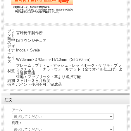
ブラ
宮崎椅子製作所
ンド
商品
ISラウンジチェア
名
デザ
イナ
Inoda + Sveje
ー
サイ
W735mm×D705mm×H710mm（SH370mm）
ズ
フレーム：ブナ・E・アッシュ・レッドオーク・ケヤキ・ブラ
ックチェリー・ナラ・ウォールナット（全てオイル仕上げ）よ
材質
り選択可能
張地：ファブリック・革より選択可能
納期
２ヶ月～３ヶ月程度
備考
ポイント使用不可、完成品
注文
アーム：
樹種：