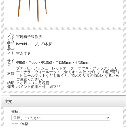
ブラ
宮崎椅子製作所
ンド
商品
hozukiテーブル/3本脚
名
デザ
イナ
吉永圭史
ー
サイ
Φ850・Φ950・Φ1050・Φ1150mm×H710mm
ズ
ブナ・E・アッシュ・レッドオーク・ケヤキ・ブラックチェリ
ー・ナラ・ウォールナット（全てオイル仕上げ）より選択可能
材質
※ビニールマットなどを敷くと、割れや反りの原因となるため
ご注意ください。
納期
２ヶ月～３ヶ月程度
備考
ポイント使用不可、組立品
注文
樹種：
テーブル幅：