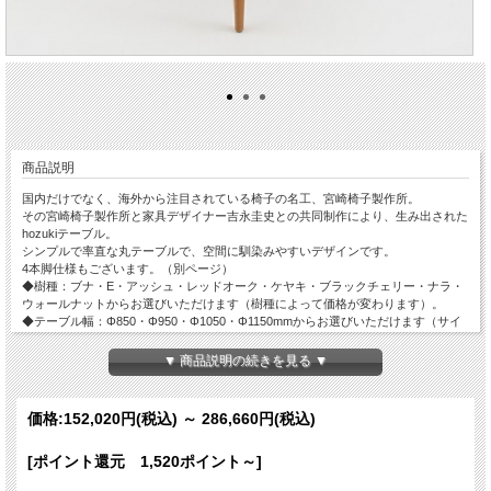
商品説明
国内だけでなく、海外から注目されている椅子の名工、宮崎椅子製作所。
その宮崎椅子製作所と家具デザイナー吉永圭史との共同制作により、生み出された
hozukiテーブル。
シンプルで率直な丸テーブルで、空間に馴染みやすいデザインです。
4本脚仕様もございます。（別ページ）
◆樹種：ブナ・E・アッシュ・レッドオーク・ケヤキ・ブラックチェリー・ナラ・
ウォールナットからお選びいただけます（樹種によって価格が変わります）。
◆テーブル幅：Φ850・Φ950・Φ1050・Φ1150mmからお選びいただけます（サイ
ズによって価格が変わります）。
▼ 商品説明の続きを見る ▼
価格:
152,020円
(税込)
～
286,660円
(税込)
[ポイント還元 1,520ポイント～]