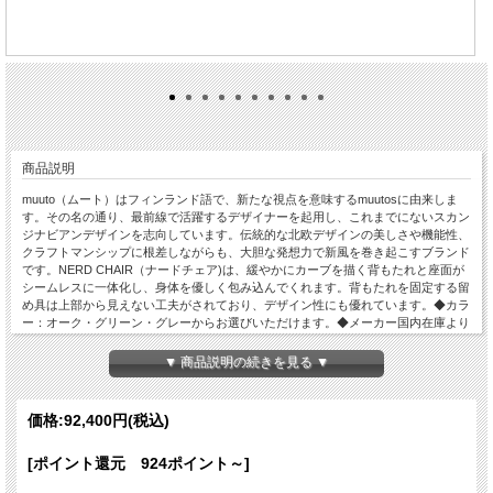
商品説明
muuto（ムート）はフィンランド語で、新たな視点を意味するmuutosに由来しま
す。その名の通り、最前線で活躍するデザイナーを起用し、これまでにないスカン
ジナビアンデザインを志向しています。伝統的な北欧デザインの美しさや機能性、
クラフトマンシップに根差しながらも、大胆な発想力で新風を巻き起こすブランド
です。NERD CHAIR（ナードチェア)は、緩やかにカーブを描く背もたれと座面が
シームレスに一体化し、身体を優しく包み込んでくれます。背もたれを固定する留
め具は上部から見えない工夫がされており、デザイン性にも優れています。◆カラ
ー：オーク・グリーン・グレーからお選びいただけます。◆メーカー国内在庫より
お取り寄せとなります。
▼ 商品説明の続きを見る ▼
価格:
92,400円
(税込)
[ポイント還元 924ポイント～]