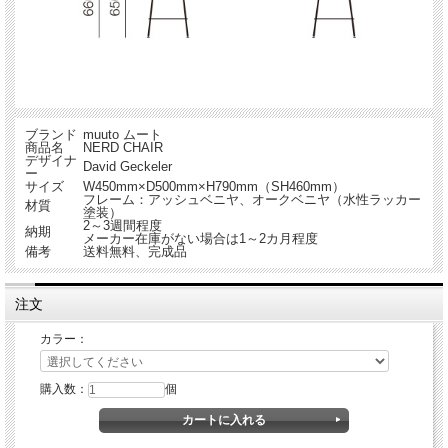
ブランド
muuto ムート
商品名
NERD CHAIR
デザイナ
David Geckeler
ー
サイズ
W450mm×D500mm×H790mm（SH460mm）
フレーム：アッシュベニヤ、オークベニヤ（水性ラッカー
材質
塗装）
2～3週間程度
納期
メーカー在庫がない場合は1～2カ月程度
備考
送料無料、完成品
注文
カラー：
購入数：
個