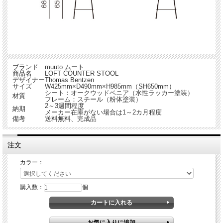
ブランド
muuto ムート
商品名
LOFT COUNTER STOOL
デザイナー
Thomas Bentzen
サイズ
W425mm×D490mm×H985mm（SH650mm）
シート：オークウッドベニア（水性ラッカー塗装）
材質
フレーム：スチール（粉体塗装）
2～3週間程度
納期
メーカー在庫がない場合は1～2カ月程度
備考
送料無料、完成品
注文
カラー：
購入数：
個