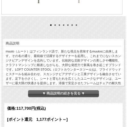
商品説明
muuto（ムート）はフィンランド語で、新たな視点を意味するmuutosに由来しま
す。その名の通り、最前線で活躍するデザイナーを起用し、これまでにないスカン
ジナビアンデザインを志向しています。伝統的な北欧デザインの美しさや機能性、
クラフトマンシップに根差しながらも、大胆な発想力で新風を巻き起こすブランド
です。LOFT COUNTER STOOL（ロフトカウンタースツール)は、プライドウッド
とスチールを組み合わせ、スカンジナビアデザインと工業デザインを融合させてい
ます。足下を小さくし、シートと背もたれを広くしたユニークなデザインは、ユー
ザーに最大限の快適さを提供します。溶接で安定させたフレームはチェアの耐久性
を高めています。◆カラー：ブラック・ダスティグリーン・グレー・ホワイトから
お選びいただけます。◆メーカー国内在庫よりお取り寄せとなります。
▼ 商品説明の続きを見る ▼
価格:
117,700円
(税込)
[ポイント還元 1,177ポイント～]