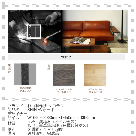
ブランド
杉山製作所 クロテツ
商品名
SHIN AVボード
デザイナー
サイズ
W1600～2000mm×D450mm×H380mm
天板：無垢材（オイル塗装）
材質
脚部：黒革無垢鉄（粉体焼付塗装）
納期
３週間～１ヶ月程度
備考
送料無料、完成品