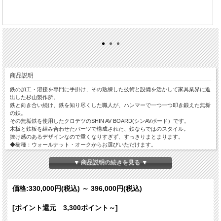
商品説明
鉄の加工・溶接を専門に手掛け、その熟練した技術と設備を活かして家具業界に進
出した杉山製作所。
鉄と向き合い続け、鉄を知り尽くした職人が、ハンマーで一つ一つ叩き鍛えた無垢
の鉄。
その無垢鉄を使用したクロテツのSHIN AV BOARD(シンAVボード）です。
木板と鉄板を組み合わせたパーツで構成された、鉄ならではのスタイル。
抜け感のあるデザインなので重くなりすぎず、すっきりまとまります。
◆樹種：ウォールナット・オークからお選びいただけます。
◆サイズ：1600mm・1800mm・2000mmからお選びいただけます（サイズによっ
て価格が変わります）。
▼ 商品説明の続きを見る ▼
価格:
330,000円
(税込)
～
396,000円
(税込)
[ポイント還元 3,300ポイント～]