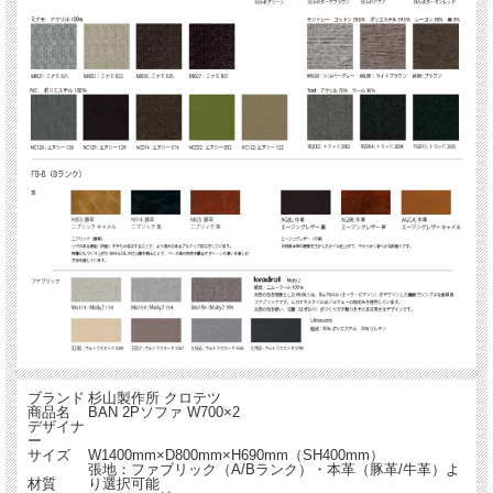
ブランド
杉山製作所 クロテツ
商品名
BAN 2Pソファ W700×2
デザイナ
ー
サイズ
W1400mm×D800mm×H690mm（SH400mm）
張地：ファブリック（A/Bランク）・本革（豚革/牛革）よ
材質
り選択可能