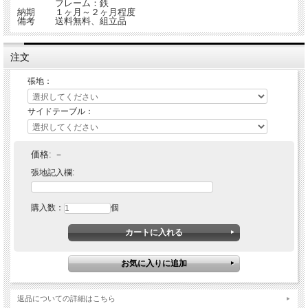
フレーム：鉄
納期
１ヶ月～２ヶ月程度
備考
送料無料、組立品
注文
張地：
サイドテーブル：
価格:
－
張地記入欄:
購入数：
個
返品についての詳細はこちら