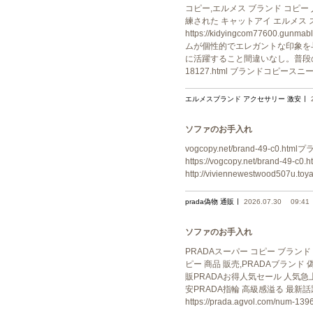
コピー,エルメス ブランド コピー 人気 
練された キャットアイ エルメス ス
https://kidyingcom776
ムが個性的でエレガントな印象を
に活躍すること間違いなし。普段の装いに
18127.html ブランドコピー
エルメスブランド アクセサリー 激安
ソファのお手入れ
vogcopy.net/brand-49-c0.ht
https://vogcopy.net/brand-
http://viviennewestwood507u
prada偽物 通販
2026.07.30
09:41
ソファのお手入れ
PRADAスーパー コピー ブランド 専門店
ピー 商品 販売,PRADAブランド 偽物 
販PRADAお得人気セール 人気急上昇中 
安PRADA指輪 高級感溢る 最新
https://prada.agvol.c