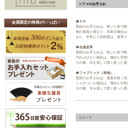
ソファのお手入れ
◆
本革
会員限定の特典がいっぱい
普段のお手入れは、乾いた布で軽
他の張地と異なり、本革の場合は
また、半年に１回程度は、保革ク
◆
合成皮革
普段のお手入れは、乾いた布で軽
汚れがひどい場合は、薄めた中性
その後、水を浸して固く絞った柔
◆
ファブリック（布地）
普段のお手入れは、表面を軽く叩
シミがついた場合は、薄めた中性
その後、水を浸して固く絞った柔
コメント