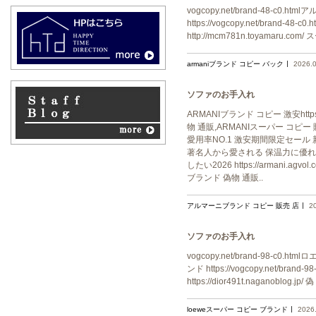
vogcopy.net/brand-48-c0.
https://vogcopy.net/brand
http://mcm781n.toyamaru.c
armaniブランド コピー バック
2026.
ソファのお手入れ
ARMANIブランド コピー 激安https:
物 通販,ARMANIスーパー コピー 販
愛用率NO.1 激安期間限定セール 新作登場ス
著名人から愛される 保温力に優れた
したい2026 https://armani.
ブランド 偽物 通販..
アルマーニブランド コピー 販売 店
2
ソファのお手入れ
vogcopy.net/brand-98-c0.
ンド https://vogcopy.net/br
https://dior491t.naganoblog.jp
loeweスーパー コピー ブランド
2026