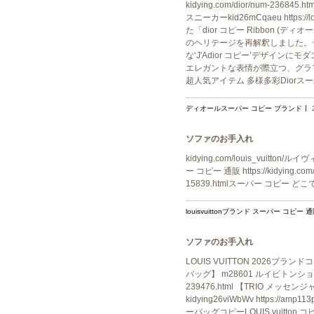
kidying.com/dior/num-2
スニーカーkid26mCqaeu https:
た「dior コピー Ribbon
のヘリテージを再解釈しました。
な‘J'Adior コピー’デザイ
エレガントな表情が際立つ、グラフィックなシ
超人気アイテム 多様多彩Diorスー
ディオールスーパー コピー ブランド
ソファのお手入れ
kidying.com/louis_vuitton/ル
ー コピー 通販 https://kidying.co
15839.htmlスーパー コピー どこで 買
louisvuittonブランド スーパー コピー 
ソファのお手入れ
LOUIS VUITTON 2026ブランドコ
バッグ】 m28601 ルイビトンショルダーバ
239476.html 【TRIO メッ
kidying26viWbWv https://
ーバッグコピーLOUIS vuitton コピー