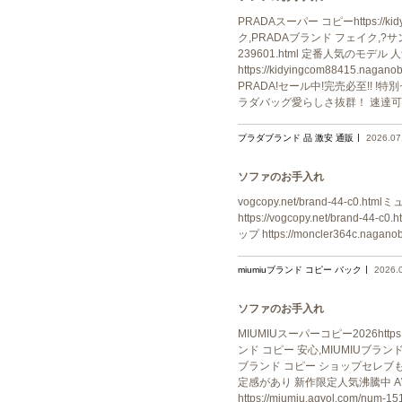
PRADAスーパー コピーhttps://
ク,PRADAブランド フェイク,?サンダルブ
239601.html 定番人気のモデ
https://kidyingcom8841
PRADA!セール中!完売必至!! !特別セ
ラダバッグ愛らしさ抜群！ 速達可
プラダブランド 品 激安 通販
2026.07
ソファのお手入れ
vogcopy.net/brand-44-c0.
https://vogcopy.net/brand-
ップ https://moncler364c.na
miumiuブランド コピー バック
2026.
ソファのお手入れ
MIUMIUスーパーコピー2026https
ンド コピー 安心,MIUMIUブランド 
ブランド コピー ショップセレブも多数愛用
定感があり 新作限定人気沸騰中 A
https://miumiu.agvol.c