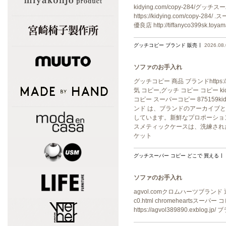
kidying.com/copy-284/グッ
https://kidying.com/copy-
優良店 http://tiffanyco399sk
グッチコピー ブランド 販売
2026.08
ソファのお手入れ
グッチコピー 商品 ブランドhttps:/
気 コピー,グッチ コピー コピー kidy
コピー スーパーコピー 875159kid26O9D
ンド は、ブランドのアーカイブ
しています。新鮮なプロポーショ
スメティックケースは、洗練されたタッチ
ケット
グッチスーパー コピー どこで 買える
ソファのお手入れ
agvol.comクロムハーツブランド 通販 激
c0.html chromeheartsスーパー 
https://agvol389890.exblog