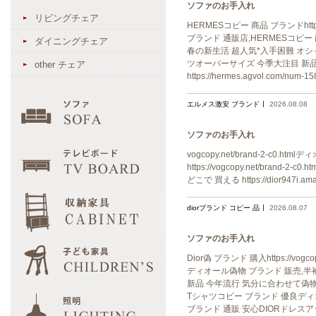
ソファのお手入れ
リビングチェア
HERMESコピー 商品 ブランドhttps
ブランド 通販店,HERMESコピー 商品
ダイニングチェア
春の新生活 超人気*入手困難 オシャレな雰
ツオーバーサイズ 今季大注目 新品
other チェア
https://hermes.agvol.c
エルメス激安 ブランド
2026.08.08
ソファのお手入れ
vogcopy.net/brand-2-c0.ht
https://vogcopy.net/brand-
どこで 買える https://dior947i.a
diorブランド コピー 品
2026.08.07
ソファのお手入れ
Dior偽 ブランド 購入https://v
ディオール偽物 ブランド 販売,半袖Tシ
新品 今年流行 気分に合わせて偽物 ブラン
Tシャツコピー ブランド 優良ディオール!優
ブランド 通販 安心DIORドレ