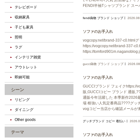
いFENDIHOT人気 お洒落なアイテム 
FENDI半袖Tシャツブランド スー
テレビボード
収納家具
fendi偽物 ブランド ショップ
2026.08
子ども家具
ソファのお手入れ
照明
vogcopy.net/brand-337-c0.
https://vogcopy.net/brand-3
ラグ
https://tomford901m.naganob
インテリア雑貨
gucci偽物 ブランド ショップ
2026.08
アウトレット
即納可能
ソファのお手入れ
GUCCIブランド フェイクhttps://v
シーン
販,GUCCIコピー ブランド 通販,???
通販今年活躍した 本季新作2026最新 おし
リビング
場 根強い人気定番商品????グッチ激安 
vogコピー当店から確認メールが
ダイニング
Other goods
グッチブランド コピー 着払い
2026.0
テーマ
ソファのお手入れ