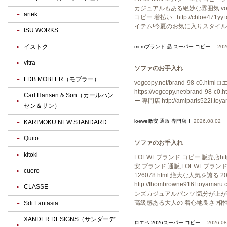
カジュアルもある絶妙な雰囲気 vog.a
artek
コピー 着払い.. http://chlo
イテム!今夏のお気に入りスタイル
ISU WORKS
イストク
mcmブランド 品 スーパー コピー
202
vitra
ソファのお手入れ
FDB MOBLER（モブラー）
vogcopy.net/brand-98-c0.ht
https://vogcopy.net/brand-
Carl Hansen & Son（カールハン
ー 専門店 http://amiparis522i.t
セン＆サン）
loewe激安 通販 専門店
2026.08.02
KARIMOKU NEW STANDARD
Quito
ソファのお手入れ
kitoki
LOEWEブランド コピー 販売店https
安 ブランド 通販,LOEWEブランド 
cuero
126078.html 絶大な人気を
http://thombrowne916f.
CLASSE
ンズカジュアルパンツ!気分が上がる憧れブラン
高級感ある大人の 着心地良さ 相
Sdi Fantasia
XANDER DESIGNS（サンダーデ
ロエベ 2026スーパー コピー
2026.08