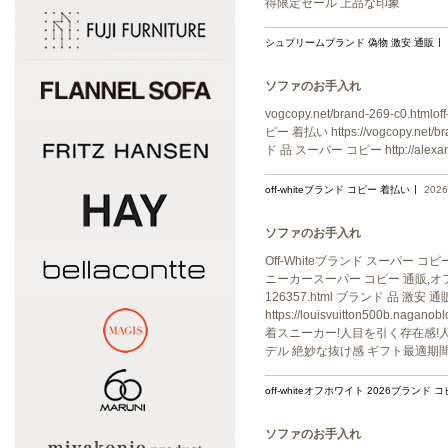
得限定セール 上品な印象
シュプリームブランド 偽物 激安 通販
ソファのお手入れ
vogcopy.net/brand-269-c0.ht
ピー 着払い https://vogcopy.net/
ド 品 スーパー コピー http://alexa
off-whiteブランド コピー 着払い
2026
ソファのお手入れ
Off-Whiteブランド スーパー コピーht
ニーカースーパー コピー 通販,オフホ
126357.html ブランド 品
https://louisvuitton500
着スニーカー!人目を引く存在感!人気商品!大
デル 絶妙な抜け感 ギフト最適期
off-whiteオフホワイト 2026ブランド 
ソファのお手入れ