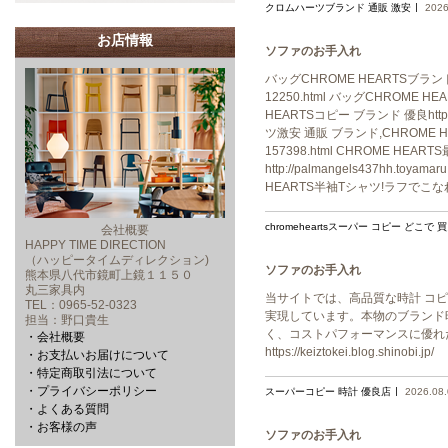
クロムハーツブランド 通販 激安
2026
お店情報
ソファのお手入れ
バッグCHROME HEARTSブランド 偽
12250.html バッグCHROME
HEARTSコピー ブランド 優良https:
ツ激安 通販 ブランド,CHROME HE
157398.html CHROME 
http://palmangels437hh.
HEARTS半袖Tシャツ!ラフでこ
chromeheartsスーパー コピー どこで 
会社概要
HAPPY TIME DIRECTION
（ハッピータイムディレクション)
ソファのお手入れ
熊本県八代市鏡町上鏡１１５０
丸三家具内
当サイトでは、高品質な時計 コ
TEL：0965-52-0323
実現しています。本物のブランド
担当：野口貴生
く、コストパフォーマンスに優れ
・会社概要
https://keiztokei.blog.shinobi.jp/
・お支払いお届けについて
・特定商取引法について
・プライバシーポリシー
スーパーコピー 時計 優良店
2026.08
・よくある質問
・お客様の声
ソファのお手入れ