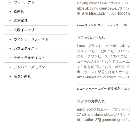
ウォールナット
kidying.com/loewe/ロエベスーパ
https://kidying.com/loewe/
鉄家具
安 通販 https://kidyingcom456
古材家具
loeweブランド コピー ショップ
2026
北欧インテリア
ソファのお手入れ
ヴィンテージテイスト
Loeweブランド コピーhttps://
カフェテイスト
ランド コピー 人気 コピー,ロエベ ブラ
スリーブワンピース ロエベ コピーブランド ワ
ナチュラルテイスト
コピーふんわりとしたボリューム
ン生地を使用しており、軽やかで
ジャパニーズモダン
出。ウエスト部分にはギャザーと
モダン家具
https://loewe.agvol.co
ロエベスーパー コピー 通販 優良
202
ソファのお手入れ
agvol.comクロムハーツブランド コピー 
17-c0.html chromeheartsブラン
https://dior127jj.gunmablog.