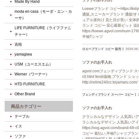
ソファのお手入れ
Made By Hand
Loeweブランド コピーhttps:/
moda en casa（モーダ・エン・カ
通販,スニーカーブランド 通販!すぐにお届け 3
ーサ）
ュアル派向け 見た目が良い 全体的に調和のあ
ランド コピー 安心最新ビット 追
LIFE FURNITURE（ライフファニ
https://loewe.agvol.c
チャー）
半袖Tシャツ
吉桂
ロエベブランド コピー 販売
2026.08
yamagiwa
ソファのお手入れ
USM（ユーエスエム）
agvol.comフェンディブランド スーパー 
Werner（ワーナー）
c0.html fendi偽物 ブランド ショップ
http://celine240cc.toyamaru
HTD FURNITURE
Other Brand
フェンディブランド スーパー コピー
商品カテゴリー
ソファのお手入れ
テーブル
クラシカルなデザイン 人気高いアイテム 人気
ラシカルなデザイン 人気高いアイテム
イス
https://vog.agvol.com/b
コピー 着払い,半袖Tシャツブランド 着払
ソファ