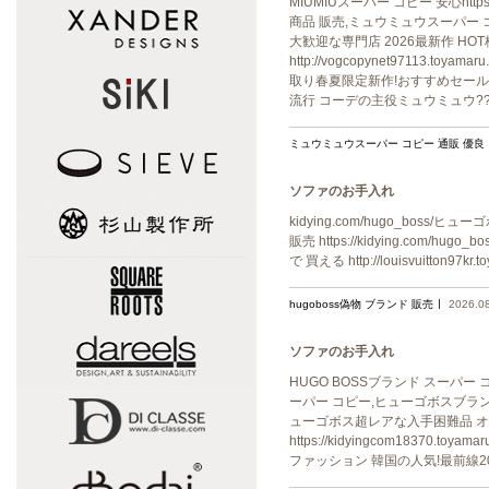
MIUMIUスーパー コピー 安心https
商品 販売,ミュウミュウスーパー コピー
大歓迎な専門店 2026最新作 H
http://vogcopynet9711
取り春夏限定新作!おすすめセール!コーデの主
流行 コーデの主役ミュウミュウ???
ミュウミュウスーパー コピー 通販 優良
ソファのお手入れ
kidying.com/hugo_boss/ヒュ
販売 https://kidying.com/hu
で 買える http://louisvuitton97
hugoboss偽物 ブランド 販売
2026.0
ソファのお手入れ
HUGO BOSSブランド スーパー コピ
ーパー コピー,ヒューゴボスブランド 品 激
ューゴボス超レアな入手困難品 オシ
https://kidyingcom18370
ファッション 韓国の人気!最前線2026!