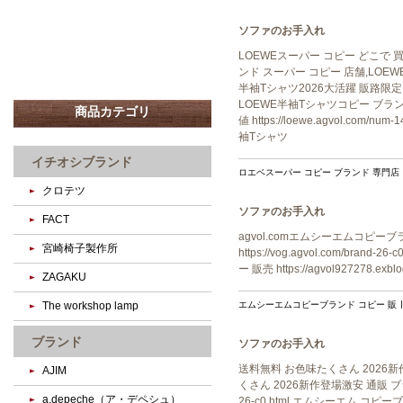
ソファのお手入れ
LOEWEスーパー コピー どこで 買えるh
ンド スーパー コピー 店舗,LOEWEブ
半袖Tシャツ2026大活躍 販路限定モデル 
LOEWE半袖Tシャツコピー ブラ
商品カテゴリ
値 https://loewe.agvol.
袖Tシャツ
イチオシブランド
ロエベスーパー コピー ブランド 専門店
クロテツ
ソファのお手入れ
FACT
agvol.comエムシーエムコピーブラ
宮崎椅子製作所
https://vog.agvol.com/brand
ー 販売 https://agvol927278.ex
ZAGAKU
エムシーエムコピーブランド コピー 販
The workshop lamp
ブランド
ソファのお手入れ
送料無料 お色味たくさん 2026新作登場激
AJIM
くさん 2026新作登場激安 通販 ブランド
a.depeche（ア・デペシュ）
26-c0.html エムシーエム 