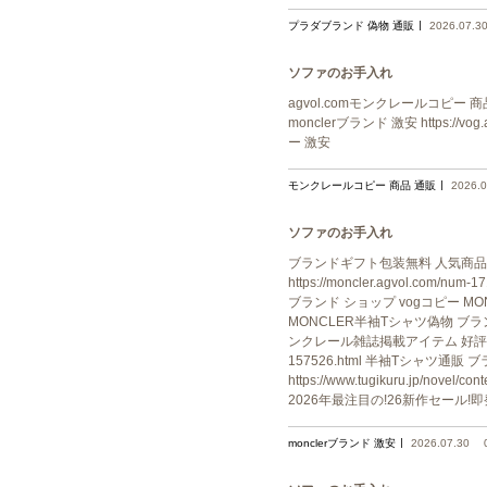
プラダブランド 偽物 通販
2026.07.3
ソファのお手入れ
agvol.comモンクレールコピー 商品 通販m
monclerブランド 激安 https://vog.
ー 激安
モンクレールコピー 商品 通販
2026.0
ソファのお手入れ
ブランドギフト包装無料 人気商品登
https://moncler.agvol.
ブランド ショップ vogコピー MONCLE
MONCLER半袖Tシャツ偽物 ブラ
ンクレール雑誌掲載アイテム 好評品 20
157526.html 半袖Tシャツ通
https://www.tugikuru.jp/
2026年最注目の!26新作セール!
monclerブランド 激安
2026.07.30