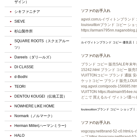
ザイン）
ソファのお手入れ
シキファニチア
agvol.comルイヴィトンブランド コピー 
SIEVE
louisvuittonブランド コピー ショップ
https://armani795nn.nagan
杉山製作所
SQUARE ROOTS（スクエアルー
ルイヴィトンブランド コピー 優良店
ツ）
ソファのお手入れ
Dareels（ダリ―ルズ）
ブランド コピー 販売SALE年末年始限定 
DI CLASSE
15242.html ブランド コピー 
VUITTONコピー ブランド 通販 安心ht
d-Bodhi
ケットコピー ブランド 販売,LOU
vog.agvol.com/goods-1
TEORI
VUITTON https://balma
DENTOU KOUGEI（伝統工芸）
どこで 買えるルイ ヴィトン!選
NOWHERE LIKE HOME
louisvuittonブランド コピー ショップ
Normark（ノルマーク）
ソファのお手入れ
Herman Miller(ハーマンミラー)
vogcopy.net/brand-52-c0.h
HALO
ップ https://vogcopy.net/bra