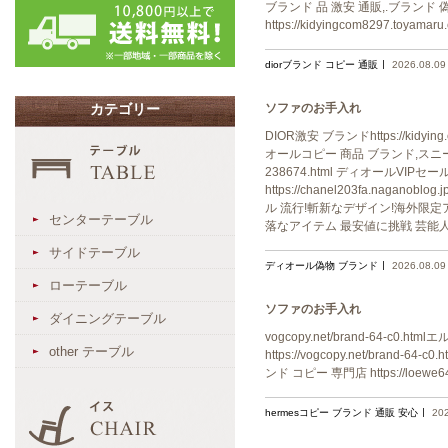
ブランド 品 激安 通販,.ブランド 偽物 通販
https://kidyingcom8297.toya
diorブランド コピー 通販
2026.08.09
ソファのお手入れ
カテゴリー
DIOR激安 ブランドhttps://k
オールコピー 商品 ブランド,スニーカーコピー
238674.html ディオールV
https://chanel203fa.na
ル 流行!斬新なデザイン!海外限定アイテム!
センターテーブル
落なアイテム 最安値に挑戦 芸能
サイドテーブル
ディオール偽物 ブランド
2026.08.09
ローテーブル
ソファのお手入れ
ダイニングテーブル
vogcopy.net/brand-64-c0.h
other テーブル
https://vogcopy.net/brand-
ンド コピー 専門店 https://loewe64
hermesコピー ブランド 通販 安心
20