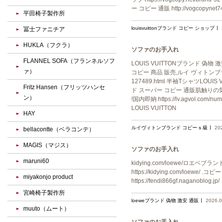
ー コピー 通販 http://vogcopyne
平田椅子製作所
louisvuittonブランド コピー ショップ
冨士ファニチア
HUKLA（フクラ）
ソファのお手入れ
FLANNEL SOFA（フランネルソフ
LOUIS VUITTONブランド 偽物 激安
ァ）
コピー 商品 販売,ルイ ヴィトンブラン
127489.html 半袖TシャツLOUIS 
Fritz Hansen（フリッツハンセ
ド スーパー コピー 通販肌触りの気
ン）
!国内即納 https://lv.agvol
LOUIS VUITTON
HAY
ルイヴィトンブランド コピー s 級
20
bellacontte（ベラコンテ）
MAGIS（マジス）
ソファのお手入れ
maruni60
kidying.com/loewe/ロエベブラン
https://kidying.com/loewe/ 
miyakonjo product
https://fendi866gf.naganoblog
宮崎椅子製作所
loeweブランド 偽物 激安 通販
2026.0
muuto（ムート）