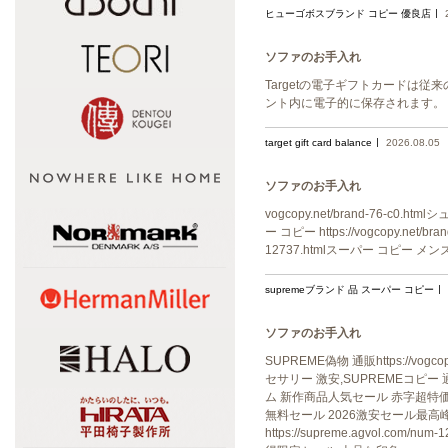
ヒューゴボスブランド コピー 優良店
ソファのお手入れ
Targetの電子ギフトカードは
ント内に電子的に保存されます。
target gift card balance
2026.08.05
ソファのお手入れ
vogcopy.net/brand-76-c0.
ー コピー https://vogcopy.net/
12737.htmlスーパー コピー メンズ ht
supremeブランド 品 スーパー コピー
ソファのお手入れ
SUPREME偽物 通販https://vo
セサリー 激安,SUPREMEコピー 通販
ム 新作商品人気セール 赤字超特価最新作半
無料セール 2026激安セール最高峰
https://supreme.agvol.