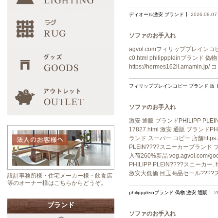
ディオール激安 ブランド
2026.08.07
ソファのお手入れ
agvol.comフィリッププレインコピー ブラ
c0.html philipppleinブランド 偽
https://hermes162ii.amamin.jp
フィリッププレインコピー ブランド 販
ソファのお手入れ
激安 通販 ブランドPHILIPP PLEIN
17827.html 激安 通販 ブランド
ランド スーパー コピー 店舗https://
PLEIN????スニーカーブランド 
入荷260%新品 vog.agvol.co
PHILIPP PLEIN????スニーカー. 
激安大低価 目玉商品セール????
設計事務所様・住宅メーカー様・飲食店
等のオーナー様はこちらからどうぞ。
philipppleinブランド 偽物 激安 通販
2
ブランド
ソファのお手入れ