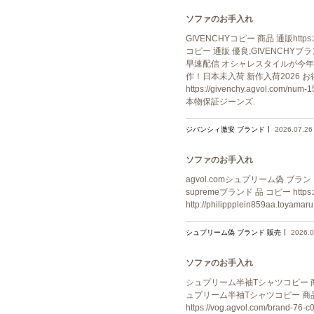
ソファのお手入れ
GIVENCHYコピー 商品 通販https
コピー 通販 優良,GIVENCHYブランド
早速配信 オシャレスタイルが今年流半袖Tシ
作！日本未入荷 新作入荷2026 お
https://givenchy.agvol
本物保証ジーンズ.
ジバンシィ激安 ブランド
2026.07.26
ソファのお手入れ
agvol.comシュプリーム偽 ブランド 販売s
supremeブランド 品 コピー https:/
http://philippplein859aa.toy
シュプリーム偽 ブランド 販売
2026.0
ソファのお手入れ
シュプリーム半袖Tシャツコピー 商品 ブラン
ュプリーム半袖Tシャツコピー 商品 
https://vog.agvol.com/