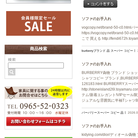
コメン
トをする
ソファのお手入れ
vogcopy.net/brand-50-c0.h
https://vogcopy.net/brand-5
こで 買える http://fendi672h.t
商品検索
burberryブランド 品 スーパー コピー
ソファのお手入れ
BURBERRY偽物 ブランド ショップht
シャツコピー ブランド,BURBERRY
126183.html BURBERR
http://stoneisland26l.
テム!新着エレガント!VIPセール限定品 h
ジュアルな雰囲気に半袖TシャツBU
バーバリースーパー コピー 品
2026.0
ソファのお手入れ
kidying.com/dior/ディオール偽物 ブラ