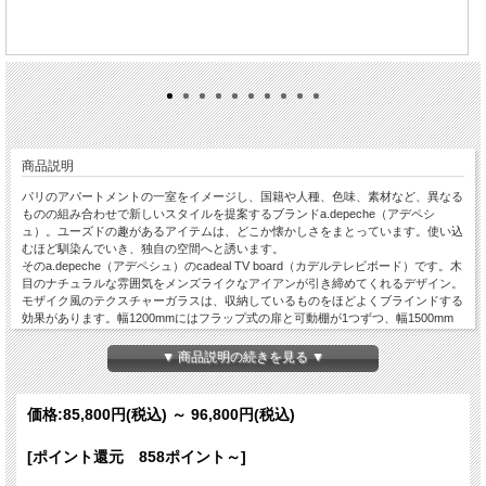
商品説明
パリのアパートメントの一室をイメージし、国籍や人種、色味、素材など、異なる
ものの組み合わせで新しいスタイルを提案するブランドa.depeche（アデペシ
ュ）。ユーズドの趣があるアイテムは、どこか懐かしさをまとっています。使い込
むほど馴染んでいき、独自の空間へと誘います。
そのa.depeche（アデペシュ）のcadeal TV board（カデルテレビボード）です。木
目のナチュラルな雰囲気をメンズライクなアイアンが引き締めてくれるデザイン。
モザイク風のテクスチャーガラスは、収納しているものをほどよくブラインドする
効果があります。幅1200mmにはフラップ式の扉と可動棚が1つずつ、幅1500mm
には2つずつ付いています。フラップ式扉の背面には、配線を通せる隙間が広めに
空いています。アイアン脚の先にはアジャスターがあり、微妙な高さ調節が可能。
▼ 商品説明の続きを見る ▼
幅1500mmには補強用を含め5本のアイアン脚が付いています。
◆幅：Ｗ1200mm・Ｗ1500mmからお選びいただけます（サイズによって価格が変
わります）。
価格:
85,800円
(税込)
～
96,800円
(税込)
※人気商品はご予約から順次完売となっていくシステムです。入荷時期はお問い合
わせください。
[ポイント還元 858ポイント～]
※このブランドは、別途送料が必要です（一覧表参照）。ご注文いただいた後に、
お客様の送料を追加した価格をご案内いたしますので、ご了承くださいませ。