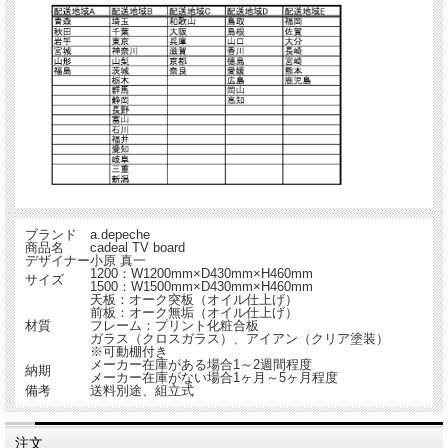
ブランド
a.depeche
商品名
cadeal TV board
デザイナー
小原 真一
1200：W1200mm×D430mm×H460mm
サイズ
1500：W1500mm×D430mm×H460mm
天板：オーク突板（オイル仕上げ）
前板：オーク無垢（オイル仕上げ）
材質
フレーム：プリント化粧合板
ガラス（クロスガラス）、アイアン（クリア塗装）
※可動棚付き
メーカー在庫がある場合1～2週間程度
納期
メーカー在庫がない場合1ヶ月～5ヶ月程度
備考
送料別途、組立式
注文