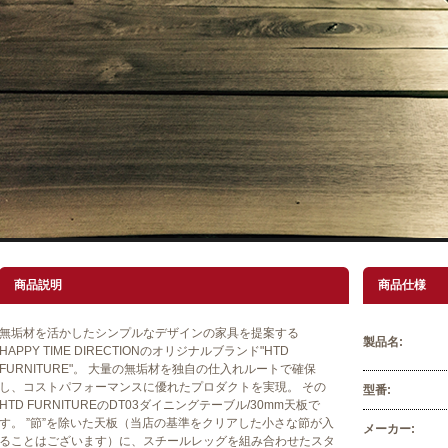
商品説明
商品仕様
無垢材を活かしたシンプルなデザインの家具を提案する
製品名:
HAPPY TIME DIRECTIONのオリジナルブランド"HTD
FURNITURE"。 大量の無垢材を独自の仕入れルートで確保
し、コストパフォーマンスに優れたプロダクトを実現。 その
型番:
HTD FURNITUREのDT03ダイニングテーブル/30mm天板で
す。 ”節”を除いた天板（当店の基準をクリアした小さな節が入
メーカー:
ることはございます）に、スチールレッグを組み合わせたスタ