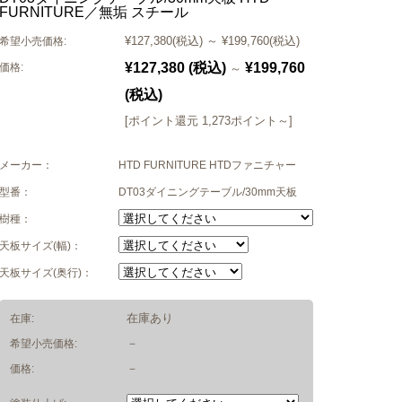
FURNITURE／無垢 スチール
¥127,380
(税込)
～
¥199,760
(税込)
希望小売価格:
¥127,380
(税込)
¥199,760
価格:
～
(税込)
[ポイント還元 1,273ポイント～]
メーカー：
HTD FURNITURE HTDファニチャー
型番：
DT03ダイニングテーブル/30mm天板
樹種：
天板サイズ(幅)：
天板サイズ(奥行)：
在庫あり
在庫:
－
希望小売価格:
－
価格: