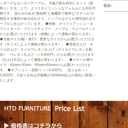
ンダードなセンターテーブル。 天板の面を斜めにカット（面
区分:
取り）することで、よりスタイリッシュなフォルムにも対応可
能です。 温かみのある”無垢材”と無機質で無骨な”スチール”の
相反する素材が組み合わさり、シンプルながらも個性溢れるテ
ーブルに仕上がっています。 ◆樹種：ホワイトアッシュ・ホ
ワイトオーク・ブラックチェリー・メープル・ウォールナット
からお選びいただけます（樹種によって価格が変わります）。
◆天板サイズ(幅・奥行)：豊富なサイズからお選びいただけま
す（サイズによって価格が変わります）。 ◆塗装仕上げ：オ
イル仕上げ・オイルウレタン仕上げ（オイルとウレタンを配
合）・ウレタン仕上げ（＋6,600円）からお選びいただけます
（仕上げ方法によって価格が変わります）。 ◆スチール脚サ
イズ：60mm×30mm・60mm×60mmからお選びいただけま
す。 ◆オプション：面取り（＋4,400円）・反り止め（＋
5,500円） ※反り止めは天板幅が1600mm以上の場合に推奨い
たします。