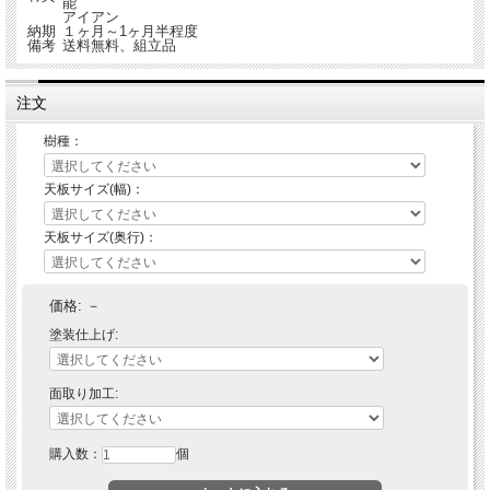
能
アイアン
納期
１ヶ月～1ヶ月半程度
備考
送料無料、組立品
注文
樹種：
天板サイズ(幅)：
天板サイズ(奥行)：
価格:
－
塗装仕上げ:
面取り加工:
購入数：
個