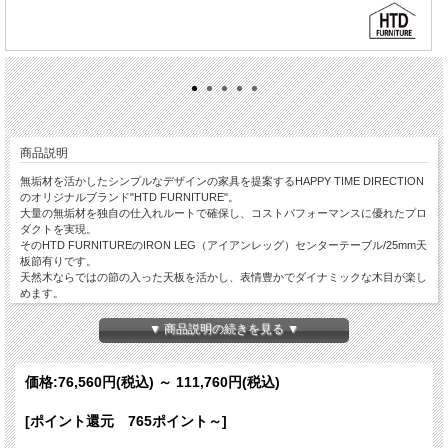
商品説明
無垢材を活かしたシンプルなデザインの家具を提案するHAPPY TIME DIRECTION
のオリジナルブランド"HTD FURNITURE"。
大量の無垢材を独自の仕入れルートで確保し、コストパフォーマンスに優れたプロ
ダクトを実現。
そのHTD FURNITUREのIRON LEG（アイアンレッグ）センターテーブル/25mm天
板節有りです。
天然木ならではの節の入った天板を活かし、表情豊かでダイナミックな木目が楽し
めます。
CT03センターテーブルの脚を、”無垢鉄”に変更し、より細いラインのアイアン脚
を実現。
▼ 商品説明の続きを見る ▼
天板の面を斜めにカット（面取り）することで、更にスタイリッシュなフォルムに
も対応可能です。
温かみのある”無垢材”と無機質で無骨な”アイアン”の相反する素材が組み合わさ
価格:
76,560円
(税込)
～
111,760円
(税込)
り、シンプルながらも個性溢れるテーブルに仕上がっています。
◆樹種：ホワイトオーク・ブラックチェリー・ウォールナットからお選びいただけ
[ポイント還元 765ポイント～]
ます（樹種によって価格が変わります）。
◆天板サイズ(幅・奥行)：豊富なサイズからお選びいただけます（サイズによって