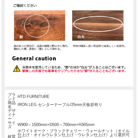
ブラ
HTD FURNITURE
ンド
商品
IRON LEG センターテーブル/25mm天板節有り
名
デザ
イナ
ー
サイ
W900～1500mm×D500～700mm×H365mm
ズ
ホワイトオーク・ブラックチェリー・ウォールナット（オイル
仕上げ・オイルウレタン仕上げ・ウレタン仕上げ）より選択可
材質