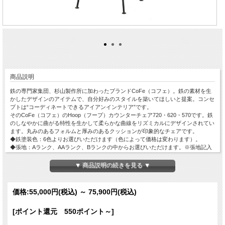
商品説明
鉄の専門家集団、杉山製作所に加わったブランドCoFe（コフェ）。鉄の素材を生
かしたデザインのアイテムで、自分好みのスタイルを築いてほしいと提案。コンセ
プトは“コーディネートできるアイアンインテリア”です。
そのCoFe（コフェ）のHoop（フープ）カウンターチェア720・620・570です。鉄
のしなやかに曲がる特性を生かして柔らかな曲線をリズミカルにデザインされてい
ます。丸みのあるフォルムと厚みのあるクッションが印象的なチェアです。
◆鉄塗装色：6色よりお選びいただけます（色によって価格は変わります）。
◆張地：Aランク、AAランク、Bランクの中からお選びいただけます。※張地記入
欄に名称をご記入ください。
◆座面高（SH)：720mm・620mm・570mmからお選びいただけます（高さによっ
▼ 商品説明の続きを見る ▼
て価格は変わります）。※商品画像はSH620ｍｍです。
価格:
55,000円
(税込)
～
75,900円
(税込)
[ポイント還元 550ポイント～]