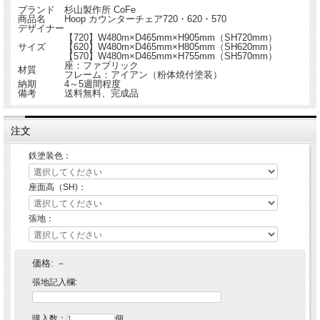
ブランド
杉山製作所 CoFe
商品名
Hoop カウンターチェア720・620・570
デザイナー
【720】W480m×D465mm×H905mm（SH720mm）
サイズ
【620】W480m×D465mm×H805mm（SH620mm）
【570】W480m×D465mm×H755mm（SH570mm）
座：ファブリック
材質
フレーム：アイアン（粉体焼付塗装）
納期
4～5週間程度
備考
送料無料、完成品
注文
鉄塗装色：
座面高（SH)：
張地：
価格:
－
張地記入欄:
購入数：
個