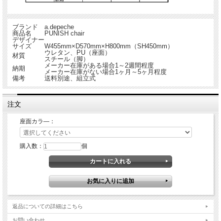
ブランド
a.depeche
商品名
PUNISH chair
デザイナー
サイズ
W455mm×D570mm×H800mm（SH450mm）
ウレタン、PU（座面）
材質
スチール（脚）
メーカー在庫がある場合1～2週間程度
納期
メーカー在庫がない場合1ヶ月～5ヶ月程度
備考
送料別途、組立式
注文
座面カラ―：
購入数：
個
返品についての詳細はこちら
お問い合わせ