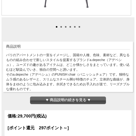
商品説明
パリのアパートメントの一室をイメージし、国籍や人種、色味、素材など、異なる
ものの組み合わせで新しいスタイルを提案するブランドa.depeche（アデペシ
ュ）。ユーズドの趣があるアイテムは、どこか懐かしさをまとっています。使い込
むほど馴染んでいき、独自の空間へと誘います。
そのa.depeche（アデペシュ）のPUNISH chair（パニッシュチェア）です。独特な
ムラ感のあるレザーと、スリムなスチール脚が特徴のチェア。立体的な曲線が、身
体をまゆのように包み込みます。水拭きできるためお手入れが楽で、リーズナブル
な優れものです。
◆座面カラー：ライトブラウン・ダークブラウンの2色からお選びいただけます。
※人気商品はご予約から順次完売となっていくシステムです。入荷時期はお問い合
▼ 商品説明の続きを見る ▼
わせください。
※このブランドは、別途送料が必要です（一覧表参照）。ご注文いただいた後に、
お客様の送料を追加した価格をご案内いたしますので、ご了承くださいませ。
価格:
29,700円
(税込)
[ポイント還元 297ポイント～]