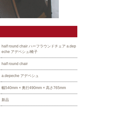
half round chair ハーフラウンドチェア a.dep
eche アデペシュ/椅子
half round chair
a.depeche アデペシュ
幅540mm × 奥行490mm × 高さ765mm
新品