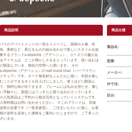
商品説明
商品仕様
パリのアパートメントの一室をイメージし、国籍や人種、色
製品名:
味、素材など、異なるものの組み合わせで新しいスタイルを提
案するブランドa.depeche（アデペシュ）。ユーズドの趣があ
るアイテムは、どこか懐かしさをまとっています。使い込むほ
型番:
ど馴染んでいき、独自の空間へと誘います。 その
a.depeche（アデペシュ）の half round chair（ハーフラウン
メーカー:
ドチェア）です。オーク無垢材をふんだんに使い、木肌を愉し
むことができるオイル仕上げにしました。使うほどに馴染ん
外寸法:
で、独特な味が出てきます。フレームには丸みを持たせ、優し
い手触りに。座面にはうっすらと掘り込みが入っています。
区分:
※人気商品はご予約から順次完売となっていくシステムです。
入荷時期はお問い合わせください。 ※このブランドは、別途
送料が必要です（一覧表参照）。ご注文いただいた後に、お客
様の送料を追加した価格をご案内いたしますので、ご了承くだ
さいませ。