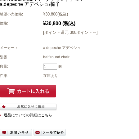
a.depeche アデペシュ/椅子
¥30,800
(税込)
希望小売価格:
¥30,800
(税込)
価格:
[ポイント還元 308ポイント～]
メーカー：
a.depeche アデペシュ
型番：
half round chair
数量:
個
在庫:
在庫あり
返品についての詳細はこちら