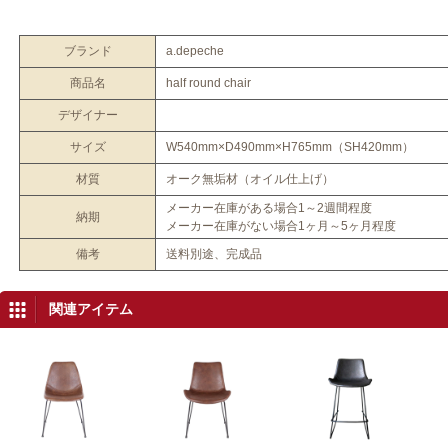
ブランド
a.depeche
商品名
half round chair
デザイナー
サイズ
W540mm×D490mm×H765mm（SH420mm）
材質
オーク無垢材（オイル仕上げ）
メーカー在庫がある場合1～2週間程度
納期
メーカー在庫がない場合1ヶ月～5ヶ月程度
備考
送料別途、完成品
関連アイテム