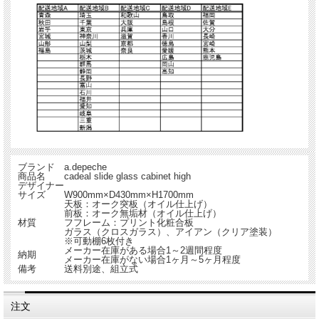
ブランド
a.depeche
商品名
cadeal slide glass cabinet high
デザイナー
サイズ
W900mm×D430mm×H1700mm
天板：オーク突板（オイル仕上げ）
前板：オーク無垢材（オイル仕上げ）
材質
フフレーム：プリント化粧合板
ガラス（クロスガラス）、アイアン（クリア塗装）
※可動棚6枚付き
メーカー在庫がある場合1～2週間程度
納期
メーカー在庫がない場合1ヶ月～5ヶ月程度
備考
送料別途、組立式
注文