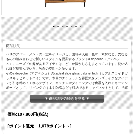
商品説明
パリのアパートメントの一室をイメージし、国籍や人種、色味、素材など、異なる
ものの組み合わせで新しいスタイルを提案するブランドa.depeche（アデペシ
ュ）。ユーズドの趣があるアイテムは、どこか懐かしさをまとっています。使い込
むほど馴染んでいき、独自の空間へと誘います。
そのa.depeche（アデペシュ）のcadeal slide glass cabinet high（カデルスライドガ
ラスキャビネットハイ）です。木目のナチュラルな雰囲気をメンズライクなアイア
ンが引き締めてくれるデザイン。キッチンやダイニングでは食器を入れるキッチン
ボードとして、リビングでは本やDVDなどを収納できるキャビネットとして、活躍
します。モザイク風のテクスチャーガラスは、収納しているものをほどよくブライ
ンドする効果があります。
▼ 商品説明の続きを見る ▼
※人気商品はご予約から順次完売となっていくシステムです。入荷時期はお問い合
わせください。
※このブランドは、別途送料が必要です（一覧表参照）。ご注文いただいた後に、
価格:
107,800円
(税込)
お客様の送料を追加した価格をご案内いたしますので、ご了承くださいませ。
[ポイント還元 1,078ポイント～]